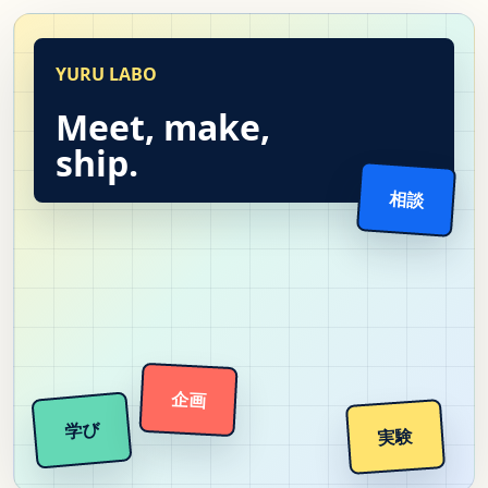
YURU LABO
Meet, make,
ship.
相談
企画
学び
実験